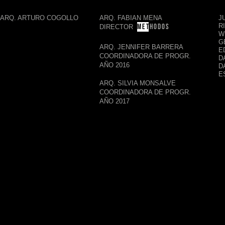
ARQ. ARTURO COGOLLO
ARQ. FABIAN MENA
J
M E T
H O D O S
R
DIRECTOR
W
G
ARQ. JENNIFER BARRERA
E
COORDINADORA DE PROGR.
D
AÑO 2016
D
E
ARQ. SILVIA MONSALVE
COORDINADORA DE PROGR.
AÑO 2017